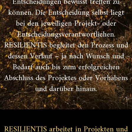
Entscheidungen bewusst treffen zu
können. Die Entscheidung selbst liegt
bei den jeweiligen Projekt- oder
Entscheidungsverantwortlichen.
RESILIENTIS begleitet den Prozess und
dessen Verlauf – ja nach Wunsch und
Bedarf auch bis zum erfolgreichen
Abschluss des Projektes oder Vorhabens
und darüber hinaus.
RESILIENTIS arbeitet in Projekten und