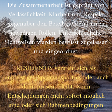
Die Zusammenarbeit ist geprägt von
Verlässlichkeit, Klarheit und Respekt
gegenüber den Beteiligten und ihren
jeweiligen Rollen. Unterschiedliche
Sichtweisen werden bewusst zugelassen
und eingeordnet.
RESILIENTIS versteht sich als
langfristiger Sparringspartner, der auch
dann präsent bleibt, wenn
Entscheidungen nicht sofort möglich
sind oder sich Rahmenbedingungen