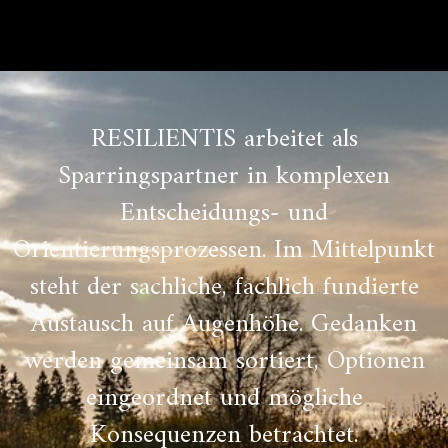
RESILIENTIS arbeitet als
Sparringspartner in komplexen
Entscheidungs- und
Orientierungsprozessen. Im Mittelpunkt
steht der sachliche, fachlich fundierte
Austausch auf Augenhöhe. Gedanken
werden gemeinsam sortiert, Optionen
eingeordnet und mögliche
Konsequenzen betrachtet.