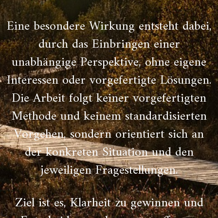
Eine besondere Wirkung entsteht dabei,
durch das Einbringen einer
unabhängige Perspektive, ohne eigene
Interessen oder vorgefertigte Lösungen.
Die Arbeit folgt keiner vorgefertigten
Methode und keinem standardisierten
Vorgehen, sondern orientiert sich an
der konkreten Situation und den
jeweiligen Fragestellungen.
Ziel ist es, Klarheit zu gewinnen und