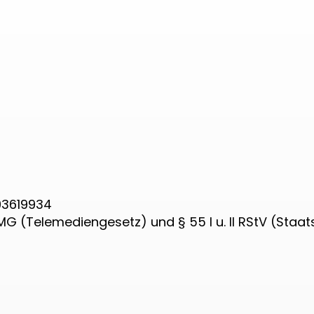
93619934
MG (Telemediengesetz) und § 55 I u. II RStV (Sta